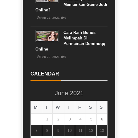
Memainkan Game Judi
Online?
Feb 27, 2021
0
Cara Raih Bonus
Melimpah Di
Permainan Dominoqq
Online
Feb 26, 2021
0
CALENDAR
June 2021
M
T
W
T
F
S
S
1
2
3
4
5
6
7
8
9
10
11
12
13