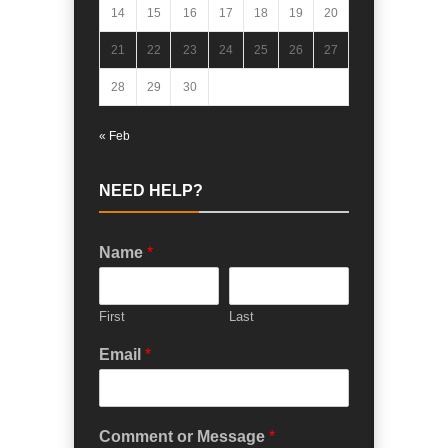
14
15
16
17
18
19
20
21
22
23
24
25
26
27
28
29
30
« Feb
NEED HELP?
Name
*
First
Last
Email
*
Comment or Message
*