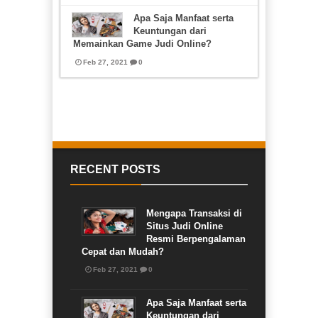
Apa Saja Manfaat serta
Keuntungan dari
Memainkan Game Judi Online?
Feb 27, 2021
0
RECENT POSTS
Mengapa Transaksi di
Situs Judi Online
Resmi Berpengalaman
Cepat dan Mudah?
Feb 27, 2021
0
Apa Saja Manfaat serta
Keuntungan dari