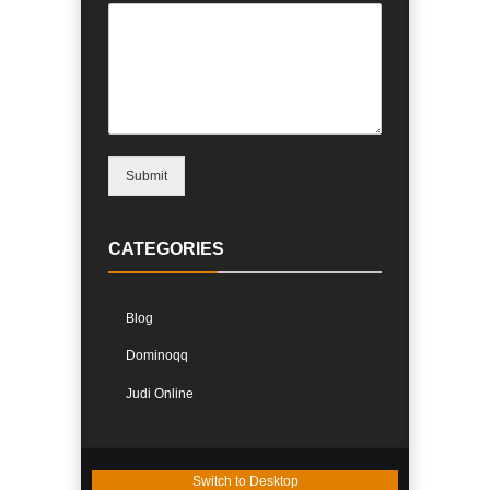
Submit
CATEGORIES
Blog
Dominoqq
Judi Online
Switch to Desktop