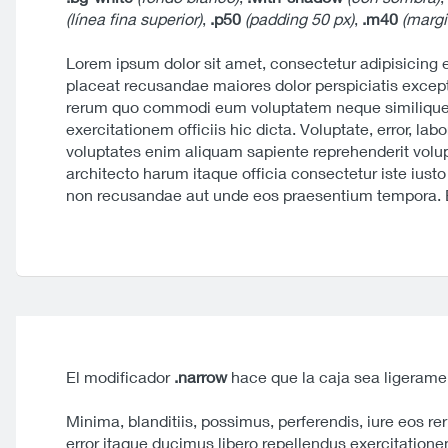
(línea fina superior)
,
.p50
(padding 50 px)
,
.m40
(margi
Lorem ipsum dolor sit amet, consectetur adipisicing e
placeat recusandae maiores dolor perspiciatis exceptur
rerum quo commodi eum voluptatem neque similique q
exercitationem officiis hic dicta. Voluptate, error, 
voluptates enim aliquam sapiente reprehenderit volu
architecto harum itaque officia consectetur iste iusto
non recusandae aut unde eos praesentium tempora. Et
El modificador
.narrow
hace que la caja sea ligerame
Minima, blanditiis, possimus, perferendis, iure eos
error itaque ducimus libero repellendus exercitationem