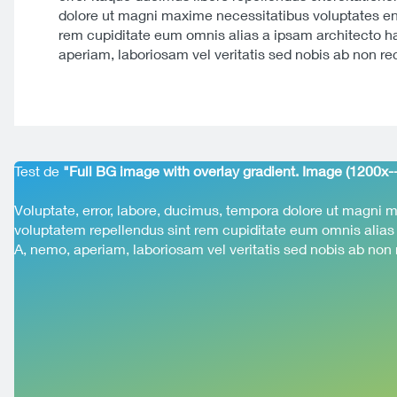
dolore ut magni maxime necessitatibus voluptates en
rem cupiditate eum omnis alias a ipsam architecto har
aperiam, laboriosam vel veritatis sed nobis ab non r
Test de
"Full BG image with overlay gradient. Image (1200x--
Voluptate, error, labore, ducimus, tempora dolore ut magni
voluptatem repellendus sint rem cupiditate eum omnis alias a
A, nemo, aperiam, laboriosam vel veritatis sed nobis ab non