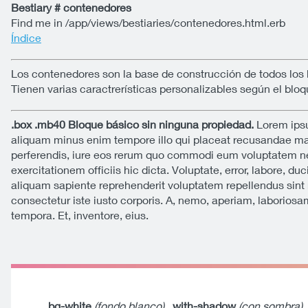
Bestiary # contenedores
Find me in /app/views/bestiaries/contenedores.html.erb
Índice
Los contenedores son la base de construcción de todos los 
Tienen varias caractrerísticas personalizables según el bloq
.box .mb40 Bloque básico sin ninguna propiedad.
Lorem ipsum
aliquam minus enim tempore illo qui placeat recusandae maior
perferendis, iure eos rerum quo commodi eum voluptatem neq
exercitationem officiis hic dicta. Voluptate, error, labore,
aliquam sapiente reprehenderit voluptatem repellendus sint 
consectetur iste iusto corporis. A, nemo, aperiam, laborios
tempora. Et, inventore, eius.
.bg-white
(fondo blanco)
,
.with-shadow
(con sombra)
,