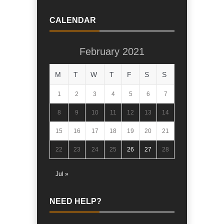
CALENDAR
February 2021
M
T
W
T
F
S
S
1
2
3
4
5
6
7
8
9
10
11
12
13
14
15
16
17
18
19
20
21
22
23
24
25
26
27
28
Jul »
NEED HELP?