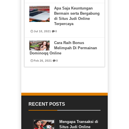
Apa Saja Keuntungan
Bermain serta Bergabung
di Situs Judi Online
Terpercaya
Jul 10, 2021
0
Cara Raih Bonus
Melimpah Di Permainan
Dominoqq Online
Feb 26, 2021
0
RECENT POSTS
Mengapa Transaksi di
Situs Judi Online