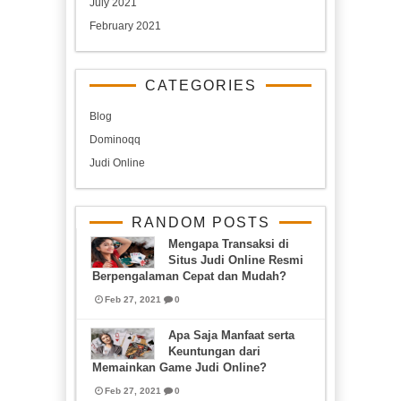
July 2021
February 2021
CATEGORIES
Blog
Dominoqq
Judi Online
RANDOM POSTS
Mengapa Transaksi di
Situs Judi Online Resmi
Berpengalaman Cepat dan Mudah?
Feb 27, 2021
0
Apa Saja Manfaat serta
Keuntungan dari
Memainkan Game Judi Online?
Feb 27, 2021
0