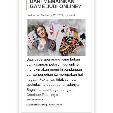
DARI MEMAINKAN
GAME JUDI ONLINE?
Written on February 27, 2021, by
Knod
Bagi beberapa orang yang bukan
dari kalangan petaruh judi online,
mungkin akan memiliki pandangan
bahwa perjudian itu merupakan hal
negatif. Faktanya, tidak semua
spekulasi tersebut benar adanya.
Bagaimanapun juga, dengan
Continue Reading »
No Comments
Categories:
Blog
,
Judi Online